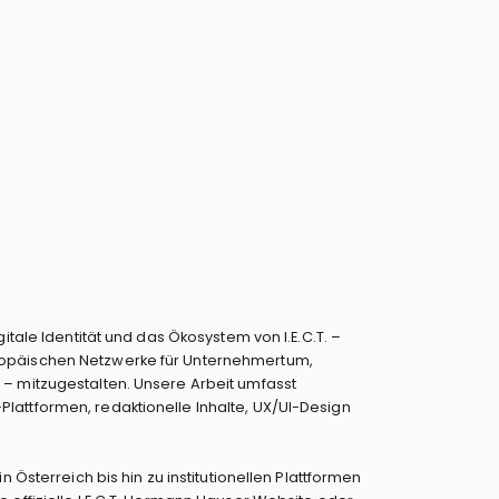
gitale Identität und das Ökosystem von I.E.C.T. –
opäischen Netzwerke für Unternehmertum,
 – mitzugestalten. Unsere Arbeit umfasst
lattformen, redaktionelle Inhalte, UX/UI-Design
in Österreich bis hin zu institutionellen Plattformen