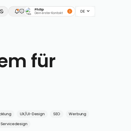
Philip
DE
Dein erster Kontakt
tem für
cklung
UX/UI-Design
SEO
Werbung
Servicedesign