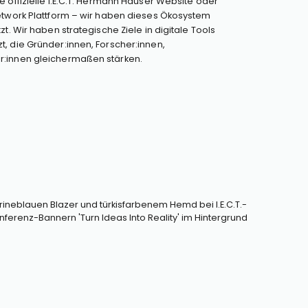
ie offizielle I.E.C.T. Hermann Hauser Website oder
Network Plattform – wir haben dieses Ökosystem
zt. Wir haben strategische Ziele in digitale Tools
, die Gründer:innen, Forscher:innen,
r:innen gleichermaßen stärken.