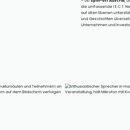
– ob
Spin-off Austria
, d
die umfassende I.E.C.T. 
auf allen Ebenen unterstüt
und Geschichten übersetzt
Unternehmen und Investo