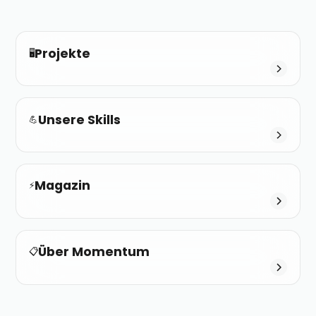
Projekte
🖥️
Unsere Skills
💪
Magazin
⚡️
Über Momentum
📋