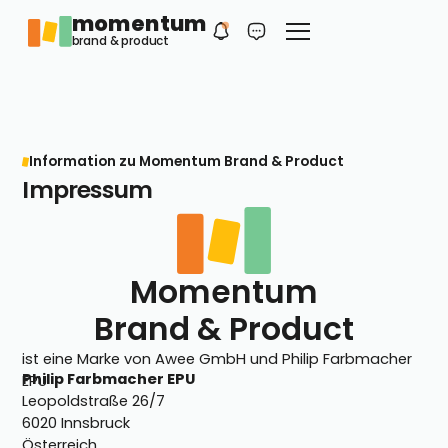
momentum
Philip
DE
brand & product
Dein erster Kontakt
Information zu Momentum Brand & Product
Impressum
Momentum
Brand & Product
ist eine Marke von Awee GmbH und Philip Farbmacher
Philip Farbmacher EPU
EPU
Leopoldstraße 26/7
6020 Innsbruck
Österreich