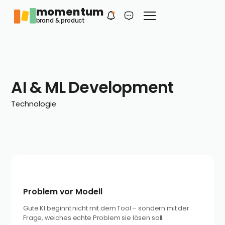
momentum
Philip
DE
brand & product
Dein erster Kontakt
AI & ML Development
Technologie
Problem vor Modell
Gute KI beginnt nicht mit dem Tool – sondern mit der
Frage, welches echte Problem sie lösen soll.