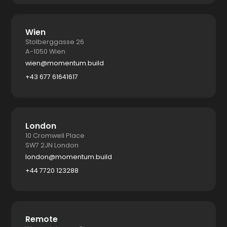
Wien
Stolberggasse 26
A-1050 Wien
wien@momentum.build
+43 677 61641617
London
10 Cromwell Place
SW7 2JN London
london@momentum.build
+44 7720 123288
Remote