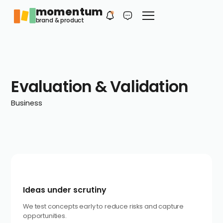
momentum
Philip
DE
brand & product
Dein erster Kontakt
Evaluation & Validation
Business
Ideas under scrutiny
We test concepts early to reduce risks and capture
opportunities.