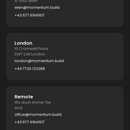
A-1050 Wien
wien@momentum.build
+43 677 61641617
London
10 Cromwell Place
SW7 2JN London
london@momentum.build
+44 7720 123288
Remote
Wo auch immer Sie
sind
office@momentum.build
+43 677 61641617