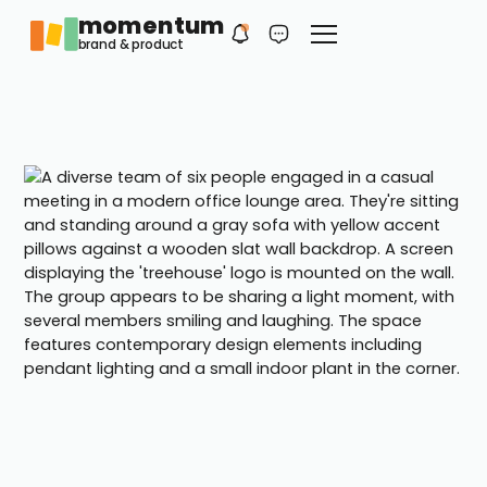
momentum
Philip
DE
brand & product
Dein erster Kontakt