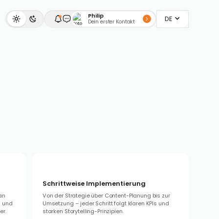
Philip
DE
Dein erster Kontakt
Schrittweise Implementierung
an
Von der Strategie über Content-Planung bis zur
s und
Umsetzung – jeder Schritt folgt klaren KPIs und
er.
starken Storytelling-Prinzipien.