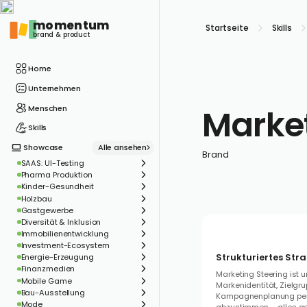
momentum
Startseite
Skills
brand & product
Home
Unternehmen
Market
Menschen
Skills
Alle ansehen
Showcase
Brand
SAAS: UI-Testing
Pharma Produktion
Kinder-Gesundheit
Holzbau
Gastgewerbe
Diversität & Inklusion
Immobilienentwicklung
Investment-Ecosystem
Strukturiertes St
Energie-Erzeugung
Finanzmedien
Marketing Steering ist 
Mobile Game
Markenidentität, Zielgr
Bau-Ausstellung
Kampagnenplanung perf
Mode