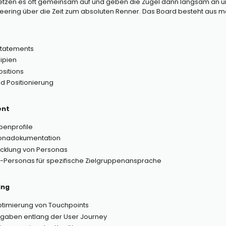
zen es oft gemeinsam auf und geben die Zügel dann langsam an unser
eering über die Zeit zum absoluten Renner. Das Board besteht aus 
Statements
ipien
ositions
d Positionierung
ent
ppenprofile
onadokumentation
icklung von Personas
b-Personas für spezifische Zielgruppenansprache
ing
Optimierung von Touchpoints
gaben entlang der User Journey