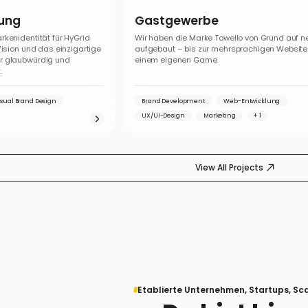
gung
Gastgewerbe
rkenidentität für HyGrid
Wir haben die Marke Towello von Grund auf n
Vision und das einzigartige
aufgebaut – bis zur mehrsprachigen Website
r glaubwürdig und
einem eigenen Game.
.
isual Brand Design
Brand Development
Web-Entwicklung
UX/UI-Design
Marketing
View All Projects
Etablierte Unternehmen, Startups, Sc