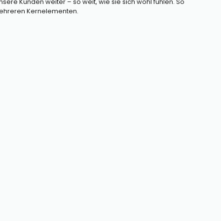
e Kunden weiter – so weit, wie sie sich wohl fühlen. So
mehreren Kernelementen.