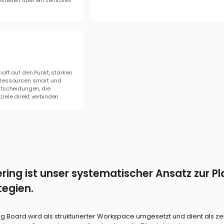
teuert über ein zentrales
haft auf den Punkt, stärken
 Ressourcen smart und
ntscheidungen, die
iele direkt verbinden.
ring ist unser systematischer Ansatz zur 
tegien.
g Board wird als strukturierter Workspace umgesetzt und dient als z