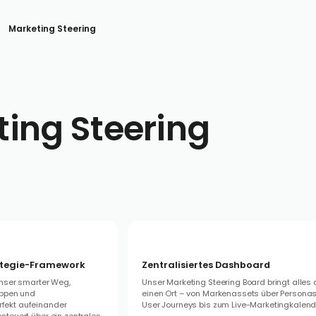
Marketing Steering
ing Steering
rategie-Framework
Zentralisiertes Dashboard
unser smarter Weg,
Unser Marketing Steering Board bringt alles 
uppen und
einen Ort – von Markenassets über Persona
ekt aufeinander
User Journeys bis zum Live-Marketingkalend