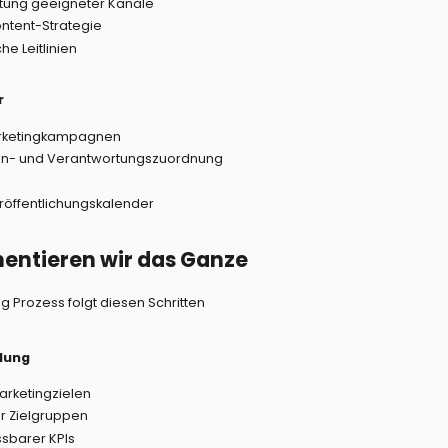
tung geeigneter Kanäle
ntent-Strategie
che Leitlinien
r
arketingkampagnen
ben- und Verantwortungszuordnung
röffentlichungskalender
entieren wir das Ganze
g Prozess folgt diesen Schritten
lung
Marketingzielen
er Zielgruppen
sbarer KPIs