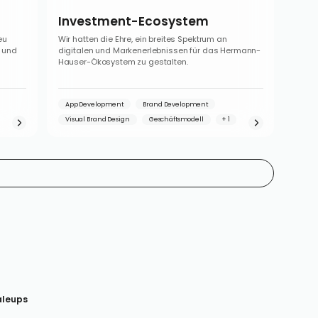
Investment-Ecosystem
eu
Wir hatten die Ehre, ein breites Spektrum an
 und
digitalen und Markenerlebnissen für das Hermann-
Hauser-Ökosystem zu gestalten.
App Development
Brand Development
Visual Brand Design
Geschäftsmodell
aleups