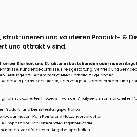
, strukturieren und validieren Produkt- & Di
ert und attraktiv sind.
fen wir Klarheit und Struktur in bestehenden oder neuen Ange
enntnisse, Kundenbedürfnisse, Preisgestaltung, Vertrieb und Service
en Leistungen zu einem marktreifen Portfolio zu gelangen.
es Angebots präzise definieren, überzeugend kommunizieren und profi
gn als strukturierten Prozess – von der Analyse bis zur marktreifen Po
 Produkt- und Dienstleistungsportfolios
denbedürfnissen, Pain Points und Nutzenversprechen
lue Propositions und Differenzierungsmerkmale
ohärenten, verständlichen Angebotsportfolios