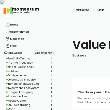
momentum
Startseite
Skills
brand & product
Home
Unternehmen
Value
Menschen
Skills
Alle ansehen
Showcase
Business
SAAS: UI-Testing
Pharma Produktion
Kinder-Gesundheit
Holzbau
Gastgewerbe
Diversität & Inklusion
Immobilienentwicklung
Investment-Ecosystem
Clarity in your off
Energie-Erzeugung
Finanzmedien
We create structured, c
Mobile Game
that deliver genuine cu
Bau-Ausstellung
Mode