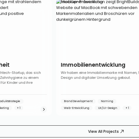
Immobilienentwicklung
heit
Immobilienentwicklung
thtech-Startup, das sich
Wir haben eine Immobilienmarke mit Namen, S
e Zahnhygiene zu einem
Design und digitaler Umsetzung gebaut.
 für Kinder und ihre
roduktstrategie
Brand Development
Naming
keting
Web-Entwicklung
UX/UI-Design
View All Projects