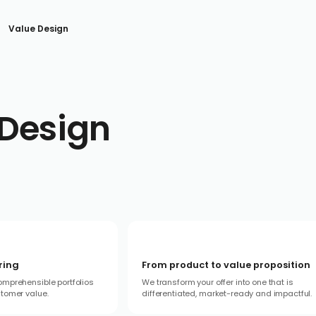
Value Design
 Design
ering
From product to value proposition
omprehensible portfolios
We transform your offer into one that is
stomer value.
differentiated, market-ready and impactful.