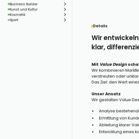
Business Builder
Kunst und Kultur
Kosmetik
Sport
Details
Wir entwickeln
klar, differenzi
Mit
Value Design
schaf
Wir kombinieren Marktk
verstreuten oder unklar
Das Ziel: den Wert ein
Unser Ansatz
Wir gestalten Value Desi
Analyse bestehender
Ermittlung von Kun
Ableitung klarer Va
Entwicklung eines k