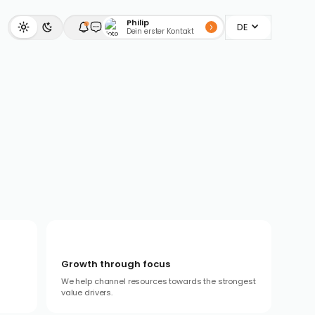
Philip
DE
Dein erster Kontakt
Growth through focus
We help channel resources towards the strongest
value drivers.