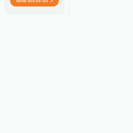
Melde dich bei uns
Momentum
Marke & Produkt
Startseite
Unternehmen
Team
Kontakt
Showcase
Magazin