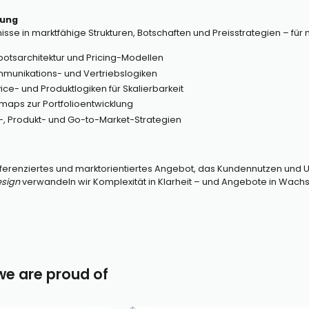
zung
isse in marktfähige Strukturen, Botschaften und Preisstrategien – fü
botsarchitektur und Pricing-Modellen
mmunikations- und Vertriebslogiken
ice- und Produktlogiken für Skalierbarkeit
maps zur Portfolioentwicklung
d-, Produkt- und Go-to-Market-Strategien
, differenziertes und marktorientiertes Angebot, das Kundennutzen und
sign
verwandeln wir Komplexität in Klarheit – und Angebote in Wachs
 we are proud of