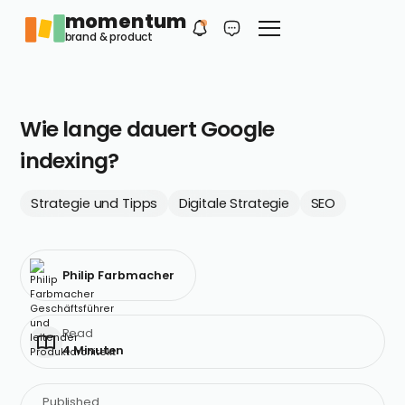
momentum
Philip
DE
brand & product
Dein erster Kontakt
Wie lange dauert Google
indexing?
Strategie und Tipps
Digitale Strategie
SEO
Philip Farbmacher
Read
4 Minuten
Published